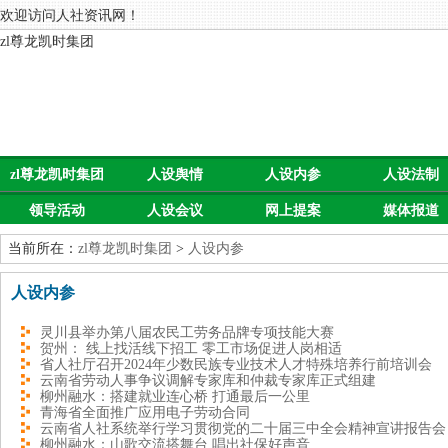
欢迎访问人社资讯网！
zl尊龙凯时集团
zl尊龙凯时集团
人设舆情
人设内参
人设法制
领导活动
人设会议
网上提案
媒体报道
当前所在：
zl尊龙凯时集团
>
人设内参
人设内参
灵川县举办第八届农民工劳务品牌专项技能大赛
贺州： 线上找活线下招工 零工市场促进人岗相适
省人社厅召开2024年少数民族专业技术人才特殊培养行前培训会
云南省劳动人事争议调解专家库和仲裁专家库正式组建
柳州融水：搭建就业连心桥 打通最后一公里
青海省全面推广应用电子劳动合同
云南省人社系统举行学习贯彻党的二十届三中全会精神宣讲报告会
柳州融水：山歌交流搭舞台 唱出社保好声音