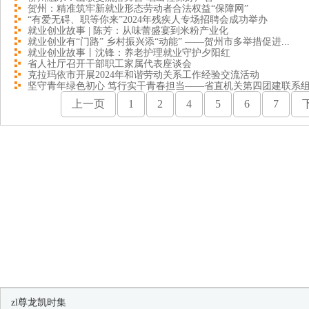
贺州：精准筑牢新就业形态劳动者合法权益“保障网”
“有爱无碍、职等你来”2024年残疾人专场招聘会成功举办
就业创业故事 | 陈芳：从味蕾盛宴到米粉产业化
就业创业有“门路” 乡村振兴添“动能” ——贺州市多举措促进...
就业创业故事丨沈锋：养老护理就业守护夕阳红
省人社厅召开干部职工家属代表座谈会
克拉玛依市开展2024年和谐劳动关系工作经验交流活动
坚守青年绿色初心 笃行实干青春担当——省直机关第四团建联系组.
上一页
1
2
4
5
6
7
zl尊龙凯时集