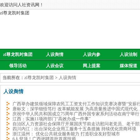
欢迎访问人社资讯网！
zl尊龙凯时集团
zl尊龙凯时集团
人设舆情
人设内参
人设法制
领导活动
人设会议
网上提案
媒体报道
当前所在：
zl尊龙凯时集团
>
人设舆情
人设舆情
广西举办建筑领域保障农民工工资支付工作知识竞赛决赛暨“安薪行.
唐标文：深学细悟笃行 改革赋能发展 为高质量推进中国式现代化..
庆祝中华人民共和国成立75周年广西外国专家系列活动在南宁举行
江西：实施11项跨部门“高效办成一件事”
自治区人力资源社会保障厅开展国庆节前走访慰问老党员、老干部活.
四川内江：出台深化企业用工服务十五条措施 持续优化营商环境
浙江温州： 优化公共就业服务能力 打造职业友好型城市
6人登顶！广西评聘首批首席技师