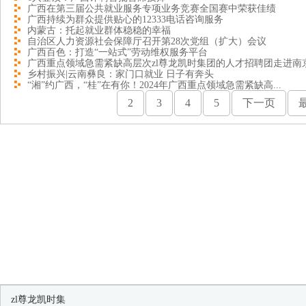
广西在第三届公共就业服务专项业务竞赛全国赛中荣获佳绩
广西持续为群众提供贴心的12333电话咨询服务
内蒙古：托起就业群体稳稳的幸福
自治区人力资源社会保障厅召开第28次党组（扩大）会议
广西百色：打造“一站式”劳动维权服务平台
广西重点领域急需紧缺高层次zl尊龙凯时集团的人才招聘团走进南
乡村振兴|云南彝良：家门口就业 日子有奔头
“湘”约广西，“桂”在有你！2024年广西重点领域急需紧缺高...
2
3
4
5
下一页
zl尊龙凯时集