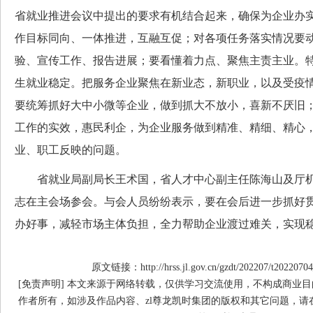
省就业推进会议中提出的要求有机结合起来，确保为企业办
作目标同向、一体推进，互融互促；对各项任务落实情况要
验、宣传工作、报告进展；要看懂着力点、聚焦主责主业。
生就业稳定。把服务企业聚焦在新业态，新职业，以及受疫
要统筹抓好大中小微等企业，做到抓大不放小，喜新不厌旧
工作的实效，惠民利企，为企业服务做到精准、精细、精心
业、职工反映的问题。
省就业局副局长王术国，省人才中心副主任陈海山及厅机
志在主会场参会。与会人员纷纷表示，要在会后进一步抓好
办好事，减轻市场主体负担，全力帮助企业渡过难关，实现
原文链接：http://hrss.jl.gov.cn/gzdt/202207/t20220704
[免责声明] 本文来源于网络转载，仅供学习交流使用，不构成商业目
作者所有，如涉及作品内容、zl尊龙凯时集团的版权和其它问题，请