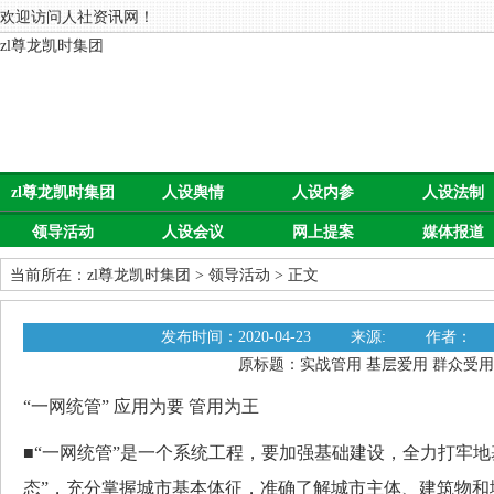
欢迎访问人社资讯网！
zl尊龙凯时集团
zl尊龙凯时集团
人设舆情
人设内参
人设法制
领导活动
人设会议
网上提案
媒体报道
当前所在：
zl尊龙凯时集团
>
领导活动
> 正文
发布时间：2020-04-23
来源:
作者：
原标题：实战管用 基层爱用 群众受用
“一网统管” 应用为要 管用为王
■“一网统管”是一个系统工程，要加强基础建设，全力打牢地
态”，充分掌握城市基本体征，准确了解城市主体、建筑物和