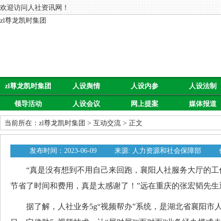
欢迎访问人社资讯网！
zl尊龙凯时集团
zl尊龙凯时集团
人设舆情
人设内参
人设法制
领导活动
人设会议
网上提案
媒体报道
当前所在：
zl尊龙凯时集团
>
互动交流
> 正文
发布时间：2023-06-09
来源: 人力资源和社会保障部
“真是没有想到不用自己来回跑，襄阳人社服务大厅的工
节省了时间和费用，真是太感谢了！”远在重庆的张宏韬先生
据了解，人社业务5g“视频帮办”系统，是湖北省襄阳市人社