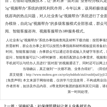
目，它借助5g视频技术，让“屏对屏”“面对面”业务经办模
5g“视频帮办”系统的便民利民作用，今年以来，该局积极借鉴
线咨询的热点问题，对人社业务5g“视频帮办”系统进行了全
办模块，自此5g“视频帮办”的多级客服模式全部形成，群众
阅、智能客服咨询、视频客服帮办3种服务模式。
人社业务5g“视频帮办”系统办事指南查阅及材料下载功能：按照事
所需材料，群众在办事之前可以按照办事指南和材料模板提前准备好
时间。智能客服功能：办事群众可以通过语音或输入关键字等形式，
提问，智能客服可以7×24即时解答，精准匹配群众办事需求。视频
手机就可以与经办人员进行“面对面”的视频通话了。同时还可以网上
当场确认，真正做到“一次都不跑、业务办得好”。（田伯
原文链接：http://www.mohrss.gov.cn/syrlzyhshbzb/ztzl/rsxthfjszl/jyjl/
[免责声明] 本文来源于网络转载，仅供学习交流使用，不构成商业目
作者所有，如涉及作品内容、zl尊龙凯时集团的版权和其它问题，请
第一时间处理。
上一篇：河南杞县：社保便民驿站让老人业务就近办