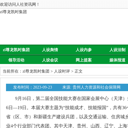
欢迎访问人社资讯网！
zl尊龙凯时集团
zl尊龙凯时集团
人设舆情
人设内参
人设法制
领导活动
人设会议
网上提案
媒体报道
当前所在：
zl尊龙凯时集团
>
人设时评
> 正文
发布时间：2023-09-23
来源: 贵州人力资源和社会保障网
9月16日，第二届全国技能大赛在国家会展中心（天津）拉
6日—19日。本届大赛主题为“技能成才、技能报国”，共有3
省（区、市）和新疆生产建设兵团，以及交通运输、住房城
业4个行业部门代表团。其中天津、贵州、山西、辽宁、上海