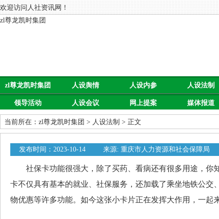
欢迎访问人社资讯网！
zl尊龙凯时集团
zl尊龙凯时集团
人设舆情
人设内参
人设法制
领导活动
人设会议
网上提案
媒体报道
当前所在：
zl尊龙凯时集团
>
人设法制
> 正文
发布时间：2023-10-14
来源: 重庆市人力资源和社会保障局
社保卡功能很强大，除了买药、看病还有很多用途，你知
卡不仅具有基本的就业、社保服务，还加载了乘坐地铁公交
物优惠等许多功能。如今这张小卡片正在发挥大作用，一起