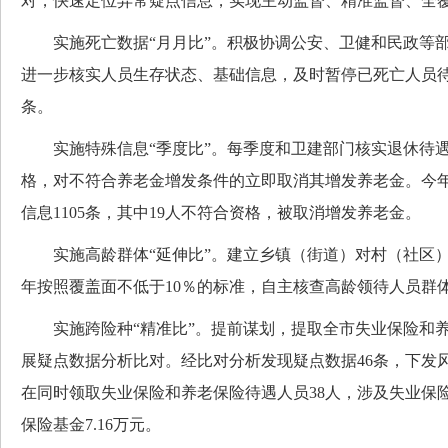
对，快速定位异常疑点信息，实现主动监督、精准监督、全
实施死亡数据“月月比”。积极协调公安、卫健和民政等部
进一步核实人员生存状态、基础信息，及时暂停已死亡人员待
条。
实施特殊信息“季度比”。每季度和卫建部门核实退休待遇
格，对不符合养老金增发条件的立即取消其增发养老金。今
信息1105条，其中19人不符合资格，被取消增发养老金。
实施高龄群体“延伸比”。建立乡镇（街道）对村（社区）
年按照覆盖面不低于10％的标准，自主核查高龄领待人员群
实施跨险种“精准比”。提前谋划，提取全市失业保险和养
展疑点数据分析比对。经比对分析发现疑点数据46条，下发
在同时领取失业保险和养老保险待遇人员38人，涉及失业保险基
保险基金7.16万元。