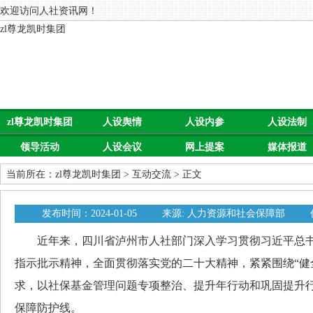
欢迎访问人社资讯网！
zl尊龙凯时集团
zl尊龙凯时集团
人设舆情
人设内参
人设法制
领导活动
人设会议
网上提案
媒体报道
当前所在：
zl尊龙凯时集团
>
互动交流
> 正文
发布时间：2024-01-05
来源: 人力资源和社会保障部
近年来，四川省泸州市人社部门深入学习贯彻习近平总书
指示批示精神，全面贯彻落实党的二十大精神，紧紧围绕“健
求，以社保基金管理问题专项整治、提升年行动和巩固提升
保障防护线。