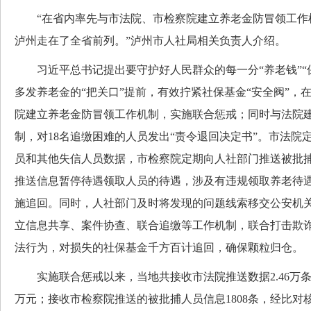
“在省内率先与市法院、市检察院建立养老金防冒领工作
泸州走在了全省前列。”泸州市人社局相关负责人介绍。
习近平总书记提出要守护好人民群众的每一分“养老钱”“
多发养老金的“把关口”提前，有效拧紧社保基金“安全阀”，
院建立养老金防冒领工作机制，实施联合惩戒；同时与法院建
制，对18名追缴困难的人员发出“责令退回决定书”。市法院
员和其他失信人员数据，市检察院定期向人社部门推送被批
推送信息暂停待遇领取人员的待遇，涉及有违规领取养老待
施追回。同时，人社部门及时将发现的问题线索移交公安机
立信息共享、案件协查、联合追缴等工作机制，联合打击欺
法行为，对损失的社保基金千方百计追回，确保颗粒归仓。
实施联合惩戒以来，当地共接收市法院推送数据2.46万条，追
万元；接收市检察院推送的被批捕人员信息1808条，经比对