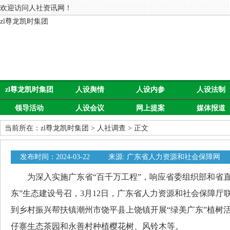
欢迎访问人社资讯网！
zl尊龙凯时集团
zl尊龙凯时集团
人设舆情
人设内参
人设法制
领导活动
人设会议
网上提案
媒体报道
当前所在：
zl尊龙凯时集团
>
人社调查
> 正文
发布时间：2024-03-22
来源: 广东省人力资源和社会保障网
为深入实施广东省“百千万工程”，响应省委组织部和省直
东”生态建设号召，3月12日，广东省人力资源和社会保障厅
到乡村振兴帮扶镇潮州市饶平县上饶镇开展“绿美广东”植树
仔寨生态茶园和永善村种植樱花树、风铃木等。