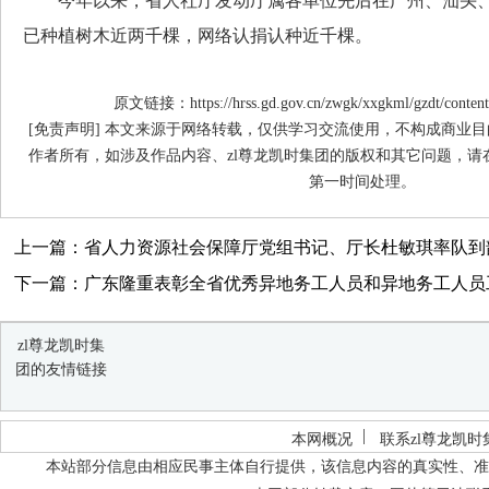
今年以来，省人社厅发动厅属各单位先后在广州、汕头、
已种植树木近两千棵，网络认捐认种近千棵。
原文链接：https://hrss.gd.gov.cn/zwgk/xxgkml/gzdt/content
[免责声明] 本文来源于网络转载，仅供学习交流使用，不构成商业目
作者所有，如涉及作品内容、zl尊龙凯时集团的版权和其它问题，请
第一时间处理。
上一篇：省人力资源社会保障厅党组书记、厅长杜敏琪率队到
下一篇：广东隆重表彰全省优秀异地务工人员和异地务工人员
zl尊龙凯时集
团的友情链接
本网概况
联系zl尊龙凯时
本站部分信息由相应民事主体自行提供，该信息内容的真实性、准