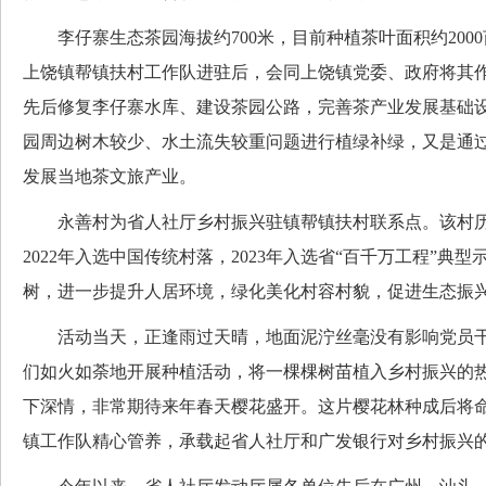
李仔寨生态茶园海拔约700米，目前种植茶叶面积约200
上饶镇帮镇扶村工作队进驻后，会同上饶镇党委、政府将其
先后修复李仔寨水库、建设茶园公路，完善茶产业发展基础
园周边树木较少、水土流失较重问题进行植绿补绿，又是通
发展当地茶文旅产业。
永善村为省人社厅乡村振兴驻镇帮镇扶村联系点。该村历史
2022年入选中国传统村落，2023年入选省“百千万工程”典
树，进一步提升人居环境，绿化美化村容村貌，促进生态振
活动当天，正逢雨过天晴，地面泥泞丝毫没有影响党员干
们如火如荼地开展种植活动，将一棵棵树苗植入乡村振兴的
下深情，非常期待来年春天樱花盛开。这片樱花林种成后将命
镇工作队精心管养，承载起省人社厅和广发银行对乡村振兴