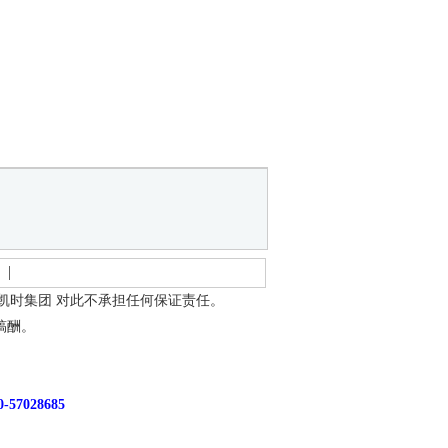
龙凯时集团
对此不承担任何保证责任。
稿酬。
7028685