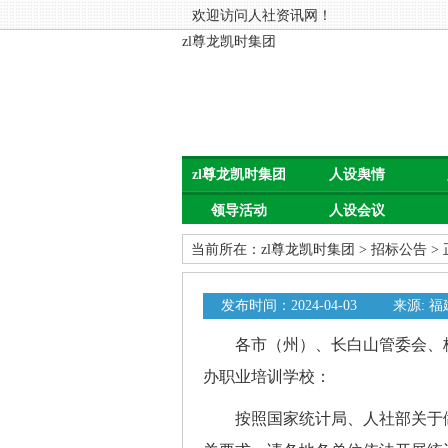
欢迎访问人社资讯网！
zl尊龙凯时集团
zl尊龙凯时集团
人设舆情
领导活动
人设会议
当前所在：
zl尊龙凯时集团
>
招标公告
>
发布时间：2024-04-03
来源: 
各市（州）、长白山管委会、梅
办职业培训学校：
按照国家统计局、人社部关于做好