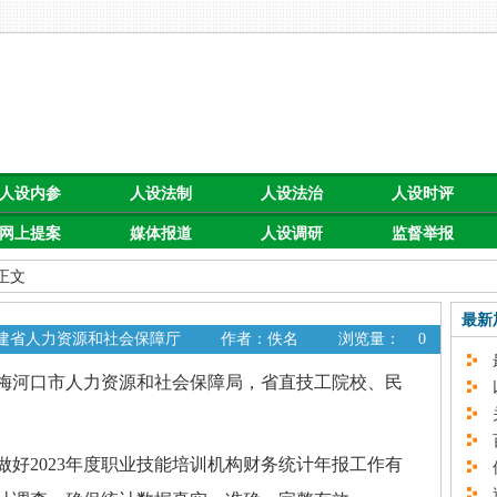
人设内参
人设法制
人设法治
人设时评
网上提案
媒体报道
人设调研
监督举报
 正文
最新
福建省人力资源和社会保障厅
作者：佚名
浏览量：
0
最
河口市人力资源和社会保障局，省直技工院校、民
以
关
百
2023年度职业技能培训机构财务统计年报工作有
促
速