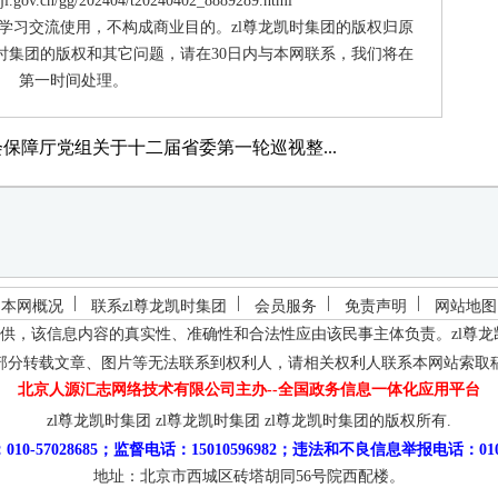
.gov.cn/gg/202404/t20240402_8889289.html
供学习交流使用，不构成商业目的。zl尊龙凯时集团的版权归原
时集团的版权和其它问题，请在30日内与本网联系，我们将在
第一时间处理。
保障厅党组关于十二届省委第一轮巡视整...
本网概况
联系zl尊龙凯时集团
会员服务
免责声明
网站地图
供，该信息内容的真实性、准确性和合法性应由该民事主体负责。
zl尊
部分转载文章、图片等无法联系到权利人，请相关权利人联系本网站索取
北京人源汇志网络技术有限公司主办--全国政务信息一体化应用平台
zl尊龙凯时集团
zl尊龙凯时集团
zl尊龙凯时集团的版权所有.
10-57028685；监督电话：15010596982；违法和不良信息举报电话：010-5
地址：北京市西城区砖塔胡同56号院西配楼。