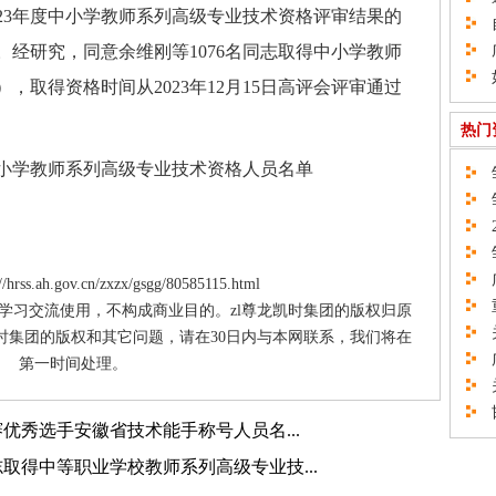
3年度中小学教师系列高级专业技术资格评审结果的
自
悉。经研究，同意余维刚等1076名同志取得中小学教师
广
如
，取得资格时间从2023年12月15日高评会评审通过
热门
小学教师系列高级专业技术资格人员名单
邹
邹
2
邹
广
ss.ah.gov.cn/zxzx/gsgg/80585115.html
重
供学习交流使用，不构成商业目的。zl尊龙凯时集团的版权归原
关
时集团的版权和其它问题，请在30日内与本网联系，我们将在
广
第一时间处理。
关
邯
赛优秀选手安徽省技术能手称号人员名...
取得中等职业学校教师系列高级专业技...