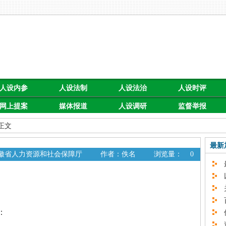
人设内参
人设法制
人设法治
人设时评
网上提案
媒体报道
人设调研
监督举报
 正文
最新
安徽省人力资源和社会保障厅
作者：佚名
浏览量：
0
最
以
关
百
：
促
速