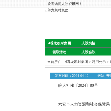
欢迎访问人社资讯网！
zl尊龙凯时集团
zl尊龙凯时集团
人设舆情
领导活动
人设会议
当前所在：
zl尊龙凯时集团
>
聘用公示
>
发布时间：2024-04-12
来源: 
皖人社秘〔2024〕80号
六安市人力资源和社会保障局