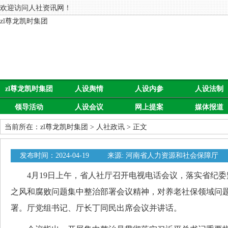
欢迎访问人社资讯网！
zl尊龙凯时集团
zl尊龙凯时集团
人设舆情
人设内参
人设法制
领导活动
人设会议
网上提案
媒体报道
当前所在：
zl尊龙凯时集团
>
人社政讯
> 正文
发布时间：2024-04-19
来源: 河南省人力资源和社会保障厅
4月19日上午，省人社厅召开电视电话会议，落实省纪委
之风和腐败问题集中整治部署会议精神，对养老社保领域问
署。厅党组书记、厅长丁同民出席会议并讲话。