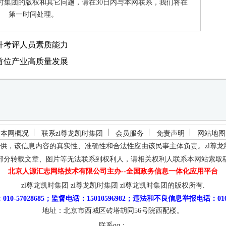
时集团的版权和其它问题，请在30日内与本网联系，我们将在
第一时间处理。
升考评人员素质能力
首位产业高质量发展
本网概况
联系zl尊龙凯时集团
会员服务
免责声明
网站地图
供，该信息内容的真实性、准确性和合法性应由该民事主体负责。
zl尊
部分转载文章、图片等无法联系到权利人，请相关权利人联系本网站索取
北京人源汇志网络技术有限公司主办--全国政务信息一体化应用平台
zl尊龙凯时集团
zl尊龙凯时集团
zl尊龙凯时集团的版权所有.
10-57028685；监督电话：15010596982；违法和不良信息举报电话：010-5
地址：北京市西城区砖塔胡同56号院西配楼。
联系qq：