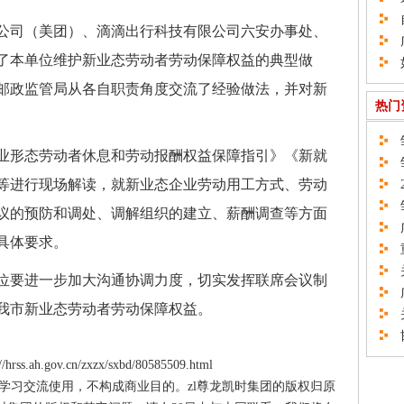
自
司（美团）、滴滴出行科技有限公司六安办事处、
广
了本单位维护新业态劳动者劳动保障权益的典型做
如
邮政监管局从各自职责角度交流了经验做法，并对新
热门
邹
形态劳动者休息和劳动报酬权益保障指引》《新就
邹
等进行现场解读，就新业态企业劳动用工方式、劳动
2
邹
议的预防和调处、调解组织的建立、薪酬调查等方面
广
具体要求。
重
关
要进一步加大沟通协调力度，切实发挥联席会议制
广
我市新业态劳动者劳动保障权益。
关
邯
ss.ah.gov.cn/zxzx/sxbd/80585509.html
供学习交流使用，不构成商业目的。zl尊龙凯时集团的版权归原