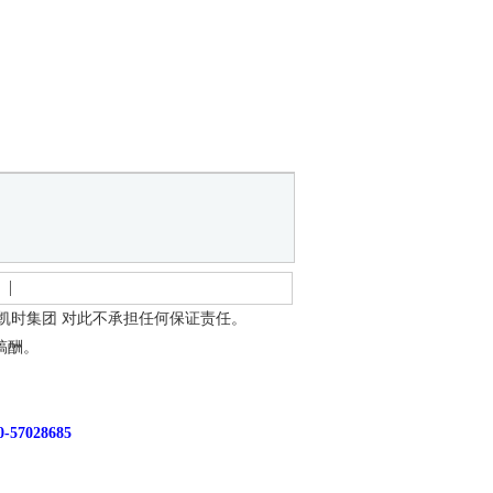
龙凯时集团
对此不承担任何保证责任。
稿酬。
7028685