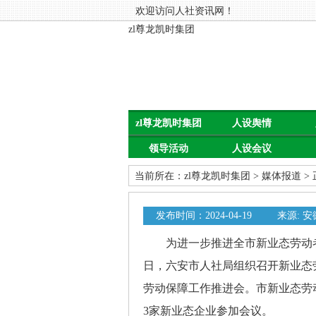
欢迎访问人社资讯网！
zl尊龙凯时集团
zl尊龙凯时集团
人设舆情
领导活动
人设会议
当前所在：
zl尊龙凯时集团
>
媒体报道
>
发布时间：2024-04-19
来源: 
为进一步推进全市新业态劳动者
日，六安市人社局组织召开新业态
劳动保障工作推进会。市新业态劳
3家新业态企业参加会议。