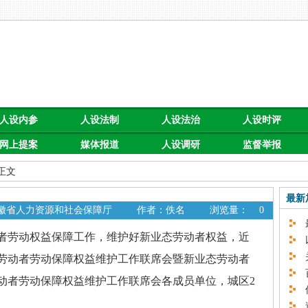
人设内参
人设法制
人设法治
人设时评
网上提案
媒体报道
人设调研
监督举报
 正文
最新
安徽省人力资源和社会保障厅
作者：佚名
浏览量：
0
最
劳动权益保障工作，维护好新业态劳动者权益，近
以
关
劳动者劳动保障权益维护工作联席会暨新业态劳动者
百
动者劳动保障权益维护工作联席会各成员单位，城区2
促
速