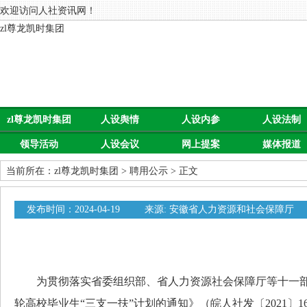
欢迎访问人社资讯网！
zl尊龙凯时集团
zl尊龙凯时集团
人设舆情
人设内参
人设法制
领导活动
人设会议
网上提案
媒体报道
当前所在：
zl尊龙凯时集团
>
聘用公示
> 正文
发布时间：2024-04-19
来源: 安徽省人力资源和社会保障厅
为贯彻落实省委组织部、省人力资源社会保障厅等十一部
轮高校毕业生“三支一扶”计划的通知》（皖人社发〔2021〕