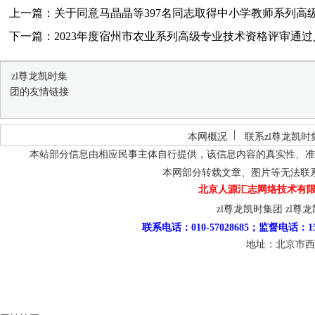
上一篇：关于同意马晶晶等397名同志取得中小学教师系列高级专
下一篇：2023年度宿州市农业系列高级专业技术资格评审通
zl尊龙凯时集
团的友情链接
本网概况
联系zl尊龙凯时
本站部分信息由相应民事主体自行提供，该信息内容的真实性、准
本网部分转载文章、图片等无法联
北京人源汇志网络技术有限
zl尊龙凯时集团
zl尊
联系电话：010-57028685；监督电话：15
地址：北京市西