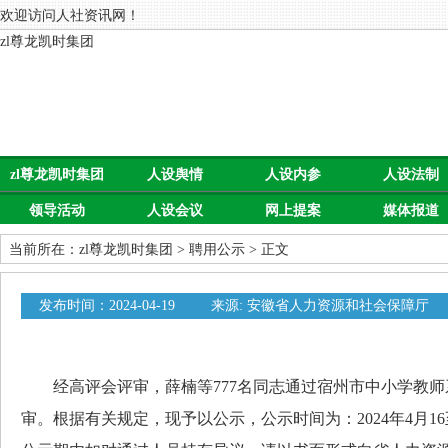
欢迎访问人社资讯网！
zl尊龙凯时集团
zl尊龙凯时集团
人设舆情
人设内参
人设法制
领导活动
人设会议
网上提案
媒体报道
当前所在：
zl尊龙凯时集团
>
聘用公示
> 正文
发布时间：2024-04-19
来源: 安徽省人力资源和社会保障厅
经高评会评审，薛楠等777名同志通过宿州市中小学教师
审。根据有关规定，现予以公示，公示时间为：2024年4月16