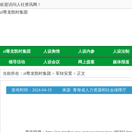
欢迎访问人社资讯网！
zl尊龙凯时集团
zl尊龙凯时集团
人设舆情
人设内参
人设法制
领导活动
人设会议
网上提案
媒体报道
当前所在：
zl尊龙凯时集团
>
军转安置
> 正文
发布时间：2024-04-19
来源: 青海省人力资源和社会保障厅