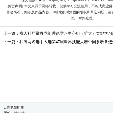
原文链接：http://rst.qinghai.gov.cn/pages/zxzx/rsyw/89393.ht
[免责声明] 本文来源于网络转载，仅供学习交流使用，不构成商业目
作者所有，如涉及作品内容、zl尊龙凯时集团的版权和其它问题，请
第一时间处理。
上一篇：省人社厅举办党组理论学习中心组（扩大）党纪学习
下一篇：我省两名选手入选第47届世界技能大赛中国参赛备选
zl尊龙凯时集