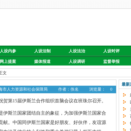
人设内参
人设法制
人设法治
人设时评
网上提案
媒体报道
人设调研
监督举报
 正文
最新
上海市人力资源和社会保障局
作者：佚名
浏览量：
0
最
贺第15届伊斯兰合作组织首脑会议在班珠尔召开。
以
关
伊斯兰国家团结自主的象征，为加强伊斯兰国家合
百
贡献。中国同伊斯兰国家是好朋友、好伙伴，友谊源
促
速