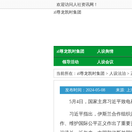
欢迎访问人社资讯网！
zl尊龙凯时集团
zl尊龙凯时集团
人设舆情
领导活动
人设会议
当前所在：
zl尊龙凯时集团
>
人设法治
>
发布时间：2024-05-08
来源: 
5月4日，国家主席习近平致电祝
习近平指出，伊斯兰合作组织是
作、维护国际公平正义作出了重要