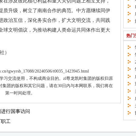
家在涉及彼此核心利益和重大关切问题上相互支持，
自
提质升级，树立了南南合作的典范。中方愿继续同伊
广
进政治互信，深化务实合作，扩大文明交流，共同践
如
全球文明倡议，为推动构建人类命运共同体作出更大
热门
邹
社）
邹
2
邹
cn/tgwyrsb_17088/20240506/t0035_1423945.html
广
供学习交流使用，不构成商业目的。zl尊龙凯时集团的版权归原
重
时集团的版权和其它问题，请在30日内与本网联系，我们将在
关
第一时间处理。
广
关
国进行国事访问
邯
厂职工