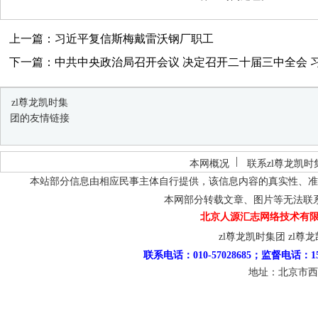
上一篇：习近平复信斯梅戴雷沃钢厂职工
下一篇：中共中央政治局召开会议 决定召开二十届三中全会 习近
zl尊龙凯时集
团的友情链接
本网概况
联系zl尊龙凯时
本站部分信息由相应民事主体自行提供，该信息内容的真实性、准
本网部分转载文章、图片等无法联
北京人源汇志网络技术有限
zl尊龙凯时集团
zl尊
联系电话：010-57028685；监督电话：15
地址：北京市西