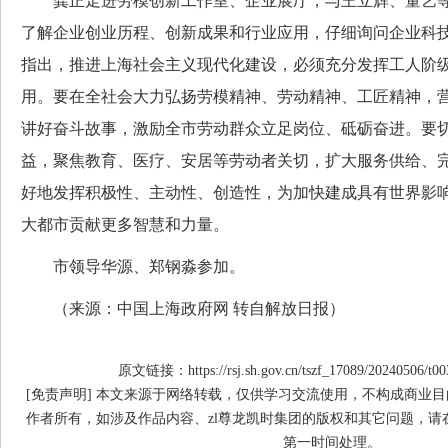
龚正走进劳模创新工作室、企业展厅，与王立辉、董艺等
了解企业创业历程、创新成果和行业应用，仔细询问企业科
指出，推进上海社会主义现代化建设，必须充分发挥工人阶
用。要在全社会大力弘扬劳模精神、劳动精神、工匠精神，
讲好奋斗故事，激励全市劳动群众立足岗位、砥砺奋进。要
益，聚焦教育、医疗、安居等劳动者关切，扩大服务供给、
好地发挥积极性、主动性、创造性，为加快建成具有世界影
大都市贡献更多智慧和力量。
市领导华源、郑钢淼参加。
（来源：中国上海政府网 转自解放日报）
原文链接：https://rsj.sh.gov.cn/tszf_17089/20240506/t00
[免责声明] 本文来源于网络转载，仅供学习交流使用，不构成商业目
作者所有，如涉及作品内容、zl尊龙凯时集团的版权和其它问题，请
第一时间处理。