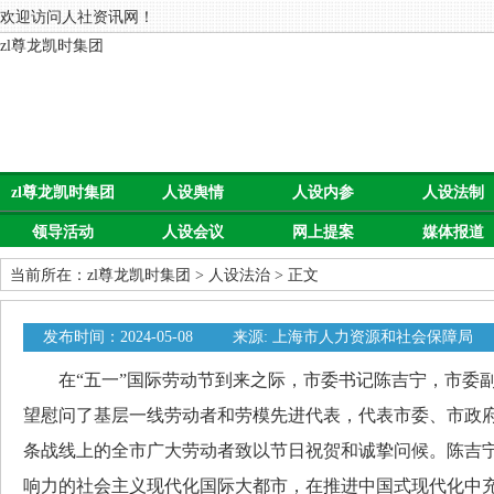
欢迎访问人社资讯网！
zl尊龙凯时集团
zl尊龙凯时集团
人设舆情
人设内参
人设法制
领导活动
人设会议
网上提案
媒体报道
当前所在：
zl尊龙凯时集团
>
人设法治
> 正文
发布时间：2024-05-08
来源: 上海市人力资源和社会保障局
在“五一”国际劳动节到来之际，市委书记陈吉宁，市委副
望慰问了基层一线劳动者和劳模先进代表，代表市委、市政
条战线上的全市广大劳动者致以节日祝贺和诚挚问候。陈吉
响力的社会主义现代化国际大都市，在推进中国式现代化中