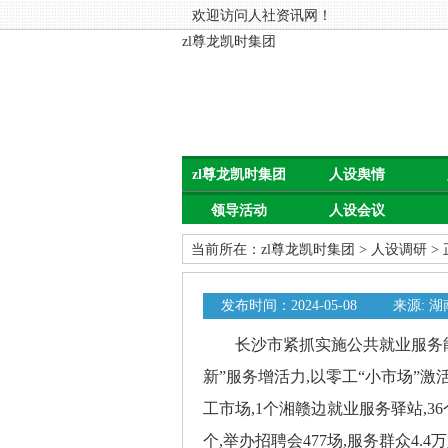
欢迎访问人社资讯网！
zl尊龙凯时集团
zl尊龙凯时集团
人设舆情
领导活动
人设会议
当前所在：
zl尊龙凯时集团
>
人设调研
>
发布时间：2024-05-08
来源: 
长沙市紧抓实施公共就业服务能力
新”服务增活力,以零工“小市场”激活
工市场,1个湘赣边就业服务驿站,3
个,举办招聘会477场,服务群众4.4