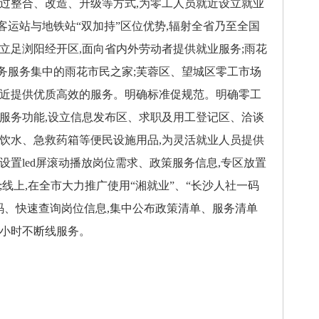
通过整合、改造、升级等方式,为零工人员就近设立就业
运站与地铁站“双加持”区位优势,辐射全省乃至全国
立足浏阳经开区,面向省内外劳动者提供就业服务;雨花
务服务集中的雨花市民之家;芙蓉区、望城区零工市场
就近提供优质高效的服务。明确标准促规范。明确零工
一服务功能,设立信息发布区、求职及用工登记区、洽谈
供饮水、急救药箱等便民设施用品,为灵活就业人员提供
设置led屏滚动播放岗位需求、政策服务信息,专区放置
;线上,在全市大力推广使用“湘就业”、“长沙人社一码
码、快速查询岗位信息,集中公布政策清单、服务清单
4小时不断线服务。