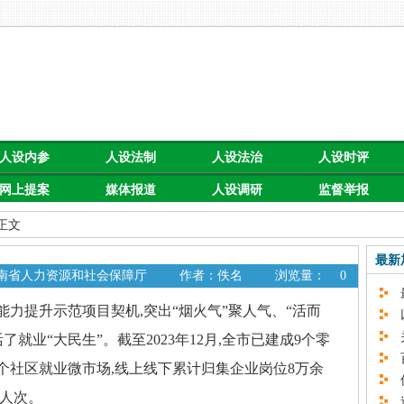
人设内参
人设法制
人设法治
人设时评
网上提案
媒体报道
人设调研
监督举报
 正文
最新
湖南省人力资源和社会保障厅
作者：佚名
浏览量：
0
最
提升示范项目契机,突出“烟火气”聚人气、“活而
以
关
了就业“大民生”。截至2023年12月,全市已建成9个零
百
6个社区就业微市场,线上线下累计归集企业岗位8万余
促
万人次。
速