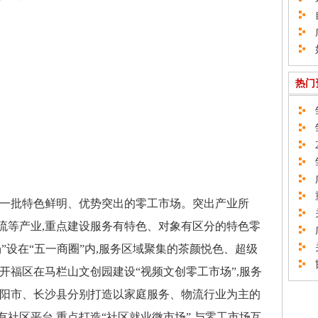
自
广
如
热门
邹
邹
2
邹
广
重
一批特色鲜明、优势突出的零工市场。突出产业所
关
流等产业,重点建设服务有特色、对象有区分的特色零
广
关
”设在“五一商圈”内,服务区域聚集的茶颜悦色、超级
邯
开福区在马栏山文创园建设“视频文创零工市场”,服务
浏阳市、长沙县分别打造以家庭服务、物流行业为主的
社区平台,重点打造“社区就业微市场”,与零工市场互