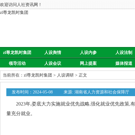
欢迎访问人社资讯网！
zl尊龙凯时集团
zl尊龙凯时集团
人设舆情
人设内参
人设法制
领导活动
人设会议
网上提案
媒体报道
当前所在：
zl尊龙凯时集团
>
人设调研
> 正文
发布时间：2024-05-08
来源: 湖南省人力资源和社会保障厅
2023年,娄底大力实施就业优先战略,强化就业优先政策,
量充分就业。