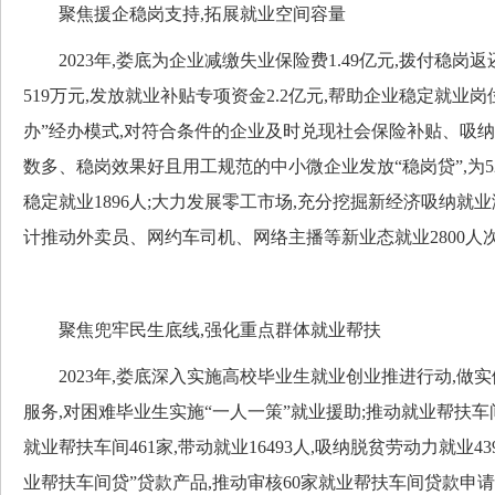
聚焦援企稳岗支持,拓展就业空间容量
2023年,娄底为企业减缴失业保险费1.49亿元,拨付稳岗
519万元,发放就业补贴专项资金2.2亿元,帮助企业稳定就业岗位
办”经办模式,对符合条件的企业及时兑现社会保险补贴、吸纳
数多、稳岗效果好且用工规范的中小微企业发放“稳岗贷”,为52
稳定就业1896人;大力发展零工市场,充分挖掘新经济吸纳就业
计推动外卖员、网约车司机、网络主播等新业态就业2800人
聚焦兜牢民生底线,强化重点群体就业帮扶
2023年,娄底深入实施高校毕业生就业创业推进行动,做
服务,对困难毕业生实施“一人一策”就业援助;推动就业帮扶车
就业帮扶车间461家,带动就业16493人,吸纳脱贫劳动力就业4
业帮扶车间贷”贷款产品,推动审核60家就业帮扶车间贷款申请,