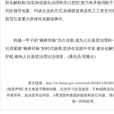
防化解机制,切实加强源头治理和关口把控,努力将矛盾消除于
托区领导包案、约谈企业的方式,协调督促将农民工工资支付
防范引发重大群体性或极端事件。
跨越一甲子的“枫桥经验”历久弥新,成为人社基层治理的一
社局紧握“枫桥经验”的时代脉搏,坚持在实践中丰富,健全化解
护航,奏响人社基层治理法治强音。(通讯员:邓雅云)
原文链接：http://rst.hunan.gov.cn/rst/sxdt/202401/t20240
[免责声明] 本文来源于网络转载，仅供学习交流使用，不构成商业目
作者所有，如涉及作品内容、zl尊龙凯时集团的版权和其它问题，请
第一时间处理。