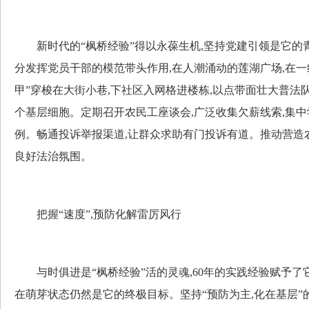
新时代的“枫桥经验”得以永葆生机,坚持党建引领是它的
分发挥党员干部的模范带头作用,在人潮涌动的莲湖广场,在一
甲”穿梭在大街小巷,下社区入网格进楼栋,以点带面壮大普法
个基层细胞。定期召开农民工座谈会,广泛收集欠薪线索,集
例。畅通投诉举报渠道,让群众求助有门投诉有道。推动营造
良好法治氛围。
把握“速度”,预防化解雷厉风行
与时俱进是“枫桥经验”活的灵魂,60年的实践经验赋予了
在萌芽状态仍然是它的终极目标。坚持“预防为主,化在基层”