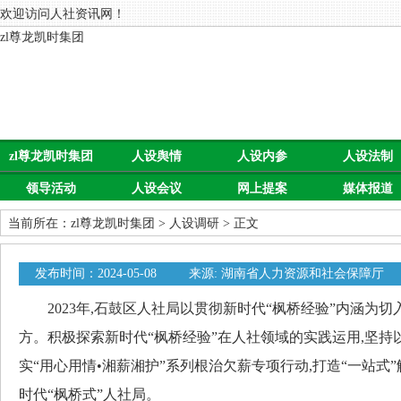
欢迎访问人社资讯网！
zl尊龙凯时集团
zl尊龙凯时集团
人设舆情
人设内参
人设法制
领导活动
人设会议
网上提案
媒体报道
当前所在：
zl尊龙凯时集团
>
人设调研
> 正文
发布时间：2024-05-08
来源: 湖南省人力资源和社会保障厅
2023年,石鼓区人社局以贯彻新时代“枫桥经验”内涵为切
方。积极探索新时代“枫桥经验”在人社领域的实践运用,坚持
实“用心用情•湘薪湘护”系列根治欠薪专项行动,打造“一站式
时代“枫桥式”人社局。