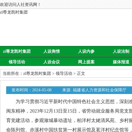
欢迎访问人社资讯网！
zl尊龙凯时集团
zl尊龙凯时集团
人设舆情
人设内参
人设法制
领导活动
人设会议
网上提案
媒体报道
当前所在：
zl尊龙凯时集团
>
领导活动
> 正文
发布时间：2024-05-08
来源: 福建省人力资源和社会保障厅
为学习贯彻习近平新时代中国特色社会主义思想，深刻感悟
闽东精神，2023年12月13日至15日，省劳动就业服务局党
育党建活动，参观潋城暴动遗址，柏洋村太姥清风苑、乡村
命陈列馆、赤溪村中国扶贫第一村展示馆及茗洋村纪念馆等，