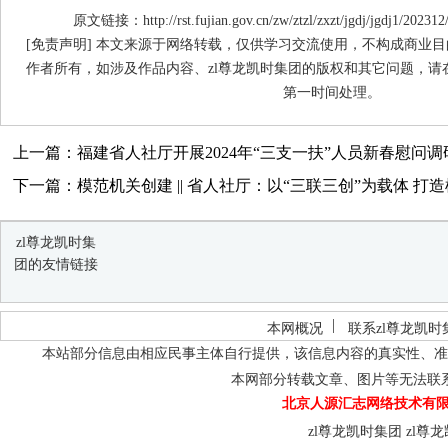
原文链接：http://rst.fujian.gov.cn/zw/ztzl/zxzt/jgdj/jgdj1/20231
[免责声明] 本文来源于网络转载，仅供学习交流使用，不构成商业目
作者所有，如涉及作品内容、zl尊龙凯时集团的版权和其它问题，请
第一时间处理。
上一篇：福建省人社厅开展2024年“三支一扶”人员新春慰问调
下一篇：模范机关创建 || 省人社厅：以“三联三创”为载体 打造模
zl尊龙凯时集
团的友情链接
本网概况
联系zl尊龙凯时
本站部分信息由相应民事主体自行提供，该信息内容的真实性、准
本网部分转载文章、图片等无法联
北京人源汇志网络技术有限
zl尊龙凯时集团
zl尊