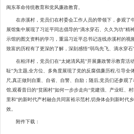
闽东革命传统教育和党风廉政教育。
在赤溪村，党员们在村委会工作人员的带领下，参观了中
展馆集中展现了习近平同志倡导的“滴水穿石、久久为功”精
示馆的图文资料的学习，重温习近平总书记连线赤溪村的视
致富的历程有了更深的了解，深刻感悟“弱鸟先飞、滴水穿石
在柏洋村，党员们在“太姥清风苑”开展廉政警示教育活动
耻”为主题,全方位、多角度展现了党的反腐倡廉历程,引导全
尺,真正做到自重、自省、自警、自励；随后,党员们还参观
馆,观看昔日的“贫困村”如何一步步走向“党建强、产业旺、
里和”的新时代产村融合共同富裕示范村,切身体会到新时代
效。
附件下载：