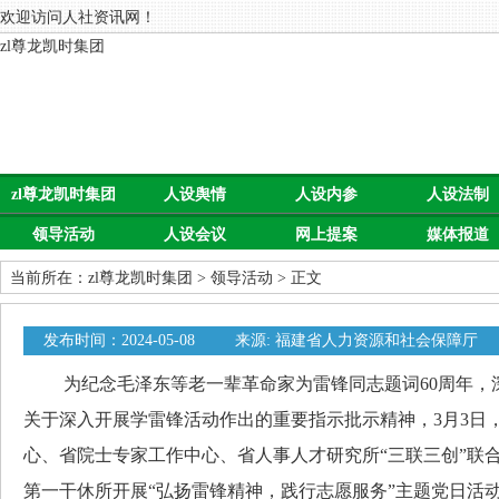
欢迎访问人社资讯网！
zl尊龙凯时集团
zl尊龙凯时集团
人设舆情
人设内参
人设法制
领导活动
人设会议
网上提案
媒体报道
当前所在：
zl尊龙凯时集团
>
领导活动
> 正文
发布时间：2024-05-08
来源: 福建省人力资源和社会保障厅
为纪念毛泽东等老一辈革命家为雷锋同志题词60周年，
关于深入开展学雷锋活动作出的重要指示批示精神，3月3日
心、省院士专家工作中心、省人事人才研究所“三联三创”联
第一干休所开展“弘扬雷锋精神，践行志愿服务”主题党日活