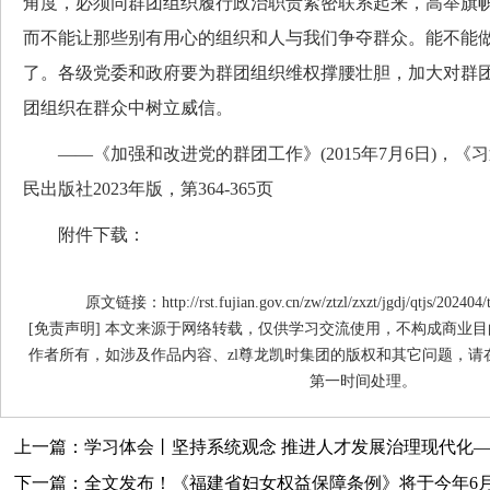
角度，必须同群团组织履行政治职责紧密联系起来，高举旗
而不能让那些别有用心的组织和人与我们争夺群众。能不能
了。各级党委和政府要为群团组织维权撑腰壮胆，加大对群
团组织在群众中树立威信。
——《加强和改进党的群团工作》(2015年7月6日)，《
民出版社2023年版，第364-365页
附件下载：
原文链接：http://rst.fujian.gov.cn/zw/ztzl/zxzt/jgdj/qtjs/20240
[免责声明] 本文来源于网络转载，仅供学习交流使用，不构成商业目
作者所有，如涉及作品内容、zl尊龙凯时集团的版权和其它问题，请
第一时间处理。
上一篇：学习体会丨坚持系统观念 推进人才发展治理现代化——
下一篇：全文发布！《福建省妇女权益保障条例》将于今年6月