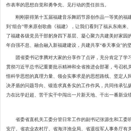
作表率的思想自觉和勇争先、见行动的责任担当。
刚刚获得第十五届福建音乐舞蹈节原创作品一等奖的福建省
到’组合”带来原创歌曲《福建》，让我们看到了福从东南来
了福建各级党员干部躬身四下基层、凝心聚力共建美好家园
年自强不息、融合融入新福建建设，共建共享“春天事业”的
团省委书记李腾对大家的分享作了点评，充分肯定了学习
贯彻习近平总书记重要批示精神和全省推进会部署，号召机关
悟科学思想的真理力量、领会实事求是的思想路线、坚定人
决矛盾的问题导向、锻造求真务实的工作作风，共同传承弘扬
力在比学赶超、苦干实干中闯出一片新天地、干出一番新业
省委省直机关工委分管日常工作的副书记张源生和工委班
安厅、省农业农村厅、省海洋渔业局、省退役军人事务厅有