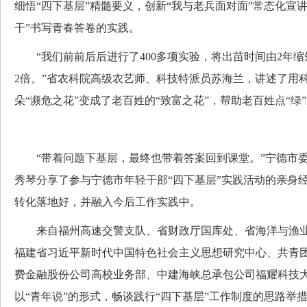
细悟“四下基层”精髓要义，创新“我与老兵面对面”常态化宣
干”书写青春答卷的实践。
“我们前前后后进行了400多项实验，将出苗时间由2年缩
2倍。”省农科院高级农艺师、科技特派员苏海兰，讲述了用
朵“濒危之花”变成了老百姓的“致富之花”，帮助老百姓点“绿”
“带着问题下基层，最终也带着答案回到课堂。”宁德市委
秀琴分享了参与宁德市年轻干部“四下基层”实践活动的亲身
转化落地好，并融入今后工作实践中。
来自福州高速交警支队、省财政厅国库处、省海洋与渔业
福建省习近平新时代中国特色社会主义思想研究中心、共青
费金融股份公司高校业务部、中建海峡总承包公司福耀科技大
以“青年说”的形式，畅谈践行“四下基层”工作制度的思路举