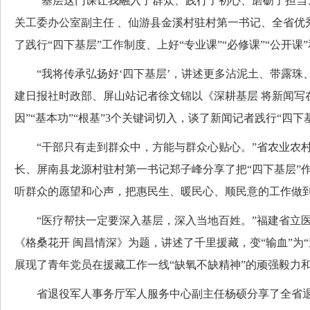
“基层这门课让我融入了群众、践行了初心、磨砺了担当、
关工委办公室副主任 、仙游县金溪村驻村第一书记、全省优
了践行“四下基层”工作制度、上好“专业课”“必修课”“公开课
“我将传承弘扬好‘四下基层’，讲述更多沾泥土、带露珠、
建日报社时政部、屏山站记者徐文锦以《深耕基层 将新闻写
因”“基本功”“根基”3个关键词切入，谈了新闻记者践行“四下
“干部只有走到群众中，方能与群众心贴心。”省农业农村
长、屏南县龙源村驻村第一书记郑子峰分享了把“四下基层”
听群众的愿望和心声，把惠民生、暖民心、顺民意的工作做
“医疗帮扶一定要深入基层，深入当地百姓。”福建省立医
《格桑花开 闽昌情深》为题，讲述了千里援藏，变“输血”为
展现了青年党员在援藏工作一线“缺氧不缺精神”的顽强毅力
省退役军人事务厅军人服务中心副主任杨硕分享了全省退