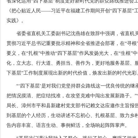
省深化运用“四下基层”制度走好新时代党的群众路线推进会
《把心贴近人民——习近平在福建工作期间开创“四下基层”
实践》。
省委省直机关工委副书记沈燕雄在致辞中强调，省直机关
贯彻习近平总书记重要批示精神和全省推进会部署，在“寻根”
要义，在“扎根”中推动“四下基层”作风发扬光大，在“生根”
化，立大志、行大道、勇担当、善作为，更好地服务基层、服
下基层”工作制度展现出新的时代价值，焕发出新的时代光彩
“‘四下基层’是对我们党坚持群众路线这一优良传统的继
把情况摸清、把症结找准，在攻坚克难中闯出发展新路子。”
局长、漳州市平和县新建村党支部书记赖文达应邀作主旨报
到基层的个人经历，生动讲述不忘初心、扎根基层、致力乡
告内容丰富、语言生动、事例鲜活，全场响起阵阵掌声。