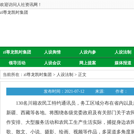
欢迎访问人社资讯网！
zl尊龙凯时集团
zl尊龙凯时集团
人设舆情
人设内参
人设法制
领导活动
人设会议
网上提案
媒体报道
当前所在：
zl尊龙凯时集团
>
人设法制
> 正文
发布时间：2021-07-12
来源:
作者：
130名川籍农民工特约通讯员，务工区域分布在省内以及
新疆、西藏等各地。将围绕各级党委政府及有关部门关于农
作安排、大型服务活动和农民工生产生活实际，捕捉身边农
歌、散文、小说、摄影、绘画、视频等作品，多渠道多角度