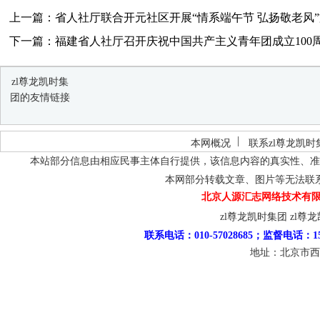
上一篇：省人社厅联合开元社区开展“情系端午节 弘扬敬老风”文
下一篇：福建省人社厅召开庆祝中国共产主义青年团成立100周年
zl尊龙凯时集
团的友情链接
本网概况
联系zl尊龙凯时
本站部分信息由相应民事主体自行提供，该信息内容的真实性、准
本网部分转载文章、图片等无法联
北京人源汇志网络技术有限
zl尊龙凯时集团
zl尊
联系电话：010-57028685；监督电话：15
地址：北京市西