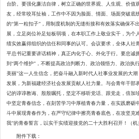
台阶。要强化廉洁自律，树立正确的世界观、人生观、价值
友，经常咬耳扯袖，工作中不因为脸面、情面、场面突破底
的“第一粒扣子”，用制度机制的无缝衔接和有效落实确保不
展，立足岗位补足短板弱项，在本职工作上敬业实干，为个
绩实效赢得组织的信任和同事的认可。会议要求，全体人社
平总书记重要讲话精神，真正内化于心、外化于行。要忠诚拥
到“两个维护”，不断提高政治判断力、政治领悟力、政治执
美丽”这一人生信念，把奋斗融入新时代人社事业发展的大潮
发展，为新福建经济社会发展贡献人社力量。与会青年干部
记的谆谆教诲、殷殷嘱托，坚定不移听党话、跟党走，倍加
中坚定青春信念，在刻苦学习中厚植青春力量，在实践磨砺
斗中展现青春作为，在严守纪律中擦亮青春底色，在攻坚克难
我”的青春誓言，以实干实绩迎接党的二十大胜利召开！（机
附件下载：