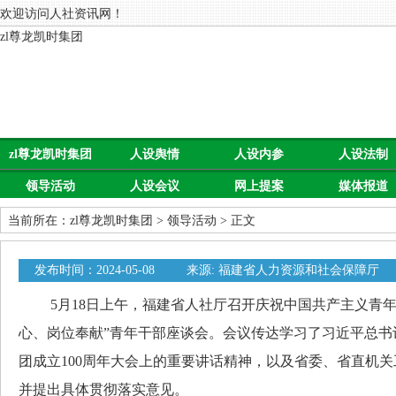
欢迎访问人社资讯网！
zl尊龙凯时集团
zl尊龙凯时集团
人设舆情
人设内参
人设法制
领导活动
人设会议
网上提案
媒体报道
当前所在：
zl尊龙凯时集团
>
领导活动
> 正文
发布时间：2024-05-08
来源: 福建省人力资源和社会保障厅
5月18日上午，福建省人社厅召开庆祝中国共产主义青年团
心、岗位奉献”青年干部座谈会。会议传达学习了习近平总书
团成立100周年大会上的重要讲话精神，以及省委、省直机
并提出具体贯彻落实意见。