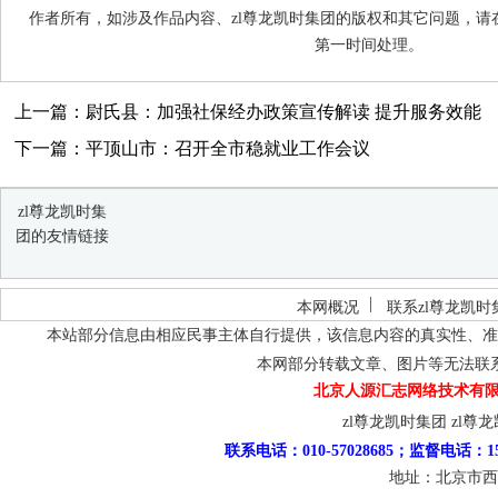
作者所有，如涉及作品内容、zl尊龙凯时集团的版权和其它问题，请
第一时间处理。
上一篇：尉氏县：加强社保经办政策宣传解读 提升服务效能
下一篇：平顶山市：召开全市稳就业工作会议
zl尊龙凯时集
团的友情链接
本网概况
联系zl尊龙凯时
本站部分信息由相应民事主体自行提供，该信息内容的真实性、准
本网部分转载文章、图片等无法联
北京人源汇志网络技术有限
zl尊龙凯时集团
zl尊
联系电话：010-57028685；监督电话：15
地址：北京市西